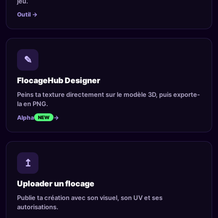
jeu.
Outil
→
✎
FlocageHub Designer
Peins ta texture directement sur le modèle 3D, puis exporte-
la en PNG.
Alpha
→
NEW
↥
Uploader un flocage
Publie ta création avec son visuel, son UV et ses
autorisations.