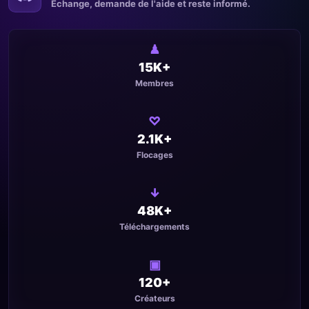
Échange, demande de l'aide et reste informé.
♟
15K+
Membres
♡
2.1K+
Flocages
↓
48K+
Téléchargements
▣
120+
Créateurs